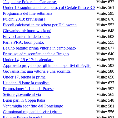
1' squadra: Poker alla Carcarese.
Visite: 632
Under 19 raggiunta nel recupero, col Ceriale finisce 3-3
Visite: 561
Programma del fine settimana
Visite: 595
Pulcini 2013: bravissimi !
Visite: 676
Piccoli calciatori in maschera per Halloween
Visite: 553
Giovanissimi: buon weekend
Visite: 648
Fulvio Lanteri ha detto stop.
Visite: 608
Pari a PRA, buon punto.
Visite: 555
Legino battuto: prima vittoria in campionato
Visite: 677
Prima squadra sconfitta anche a Bragno
Visite: 640
Under 14, 15 e 17: i calendari.
Visite: 575
Approvato progetto per gli impianti sportivi di Peglia
Visite: 593
Giovanissimi: una vittoria e una sconfitta.
Visite: 580
Under 17, buona la prima.
Visite: 650
L'under 19 batte la capolista
Visite: 637
Promozione: 1-1 con la Praese
Visite: 592
Settore giovanile al via
Visite: 565
Buon pari in Coppa Italia
Visite: 548
Ventimiglia sconfitto dal Pontelungo
Visite: 581
Campionati regionali al via: i gironi
Visite: 556
Il derby finisce in parità
Visite: 671