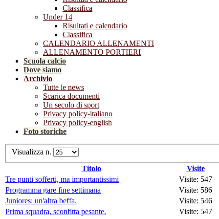
Classifica
Under 14
Risultati e calendario
Classifica
CALENDARIO ALLENAMENTI
ALLENAMENTO PORTIERI
Scuola calcio
Dove siamo
Archivio
Tutte le news
Scarica documenti
Un secolo di sport
Privacy policy-italiano
Privacy policy-english
Foto storiche
Visualizza n.
Titolo
Visite
Tre punti sofferti, ma importantissimi
Visite: 547
Programma gare fine settimana
Visite: 586
Juniores: un'altra beffa.
Visite: 546
Prima squadra, sconfitta pesante.
Visite: 547