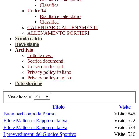
Classifica
Under 14
Risultati e calendario
Classifica
CALENDARIO ALLENAMENTI
ALLENAMENTO PORTIERI
Scuola calcio
Dove siamo
Archivio
Tutte le news
Scarica documenti
Un secolo di sport
Privacy policy-italiano
Privacy policy-english
Foto storiche
Visualizza n.
Titolo
Visite
Buon pari contro la Praese
Visite: 545
Edo e Matteo in Rappresentativa
Visite: 522
Edo e Matteo in Rappresentativa
Visite: 583
I provvedimenti del Giudice Sportivo
Visite: 526