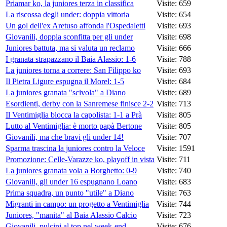
Priamar ko, la juniores terza in classifica
Visite: 659
La riscossa degli under: doppia vittoria
Visite: 654
Un gol dell'ex Aretuso affonda l'Ospedaletti
Visite: 693
Giovanili, doppia sconfitta per gli under
Visite: 698
Juniores battuta, ma si valuta un reclamo
Visite: 666
I granata strapazzano il Baia Alassio: 1-6
Visite: 788
La juniores torna a correre: San Filippo ko
Visite: 693
Il Pietra Ligure espugna il Morel: 1-5
Visite: 684
La juniores granata "scivola" a Diano
Visite: 689
Esordienti, derby con la Sanremese finisce 2-2
Visite: 713
Il Ventimiglia blocca la capolista: 1-1 a Prà
Visite: 805
Lutto al Ventimiglia: è morto papà Bertone
Visite: 805
Giovanili, ma che bravi gli under 14!
Visite: 707
Sparma trascina la juniores contro la Veloce
Visite: 1591
Promozione: Celle-Varazze ko, playoff in vista
Visite: 711
La juniores granata vola a Borghetto: 0-9
Visite: 740
Giovanili, gli under 16 espugnano Loano
Visite: 683
Prima squadra, un punto "utile" a Diano
Visite: 763
Migranti in campo: un progetto a Ventimiglia
Visite: 744
Juniores, "manita" al Baia Alassio Calcio
Visite: 723
Giovanili, pulcini al top nel week-end
Visite: 676