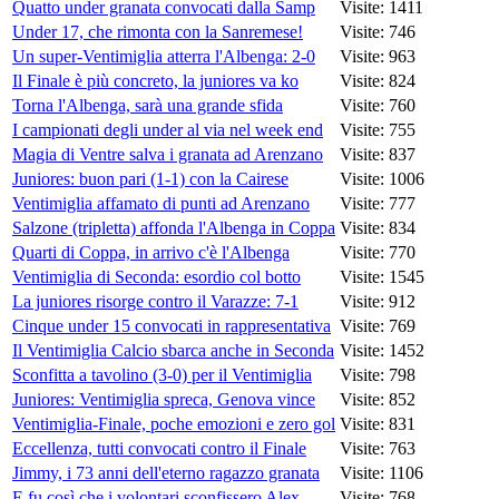
Quatto under granata convocati dalla Samp
Visite: 1411
Under 17, che rimonta con la Sanremese!
Visite: 746
Un super-Ventimiglia atterra l'Albenga: 2-0
Visite: 963
Il Finale è più concreto, la juniores va ko
Visite: 824
Torna l'Albenga, sarà una grande sfida
Visite: 760
I campionati degli under al via nel week end
Visite: 755
Magia di Ventre salva i granata ad Arenzano
Visite: 837
Juniores: buon pari (1-1) con la Cairese
Visite: 1006
Ventimiglia affamato di punti ad Arenzano
Visite: 777
Salzone (tripletta) affonda l'Albenga in Coppa
Visite: 834
Quarti di Coppa, in arrivo c'è l'Albenga
Visite: 770
Ventimiglia di Seconda: esordio col botto
Visite: 1545
La juniores risorge contro il Varazze: 7-1
Visite: 912
Cinque under 15 convocati in rappresentativa
Visite: 769
Il Ventimiglia Calcio sbarca anche in Seconda
Visite: 1452
Sconfitta a tavolino (3-0) per il Ventimiglia
Visite: 798
Juniores: Ventimiglia spreca, Genova vince
Visite: 852
Ventimiglia-Finale, poche emozioni e zero gol
Visite: 831
Eccellenza, tutti convocati contro il Finale
Visite: 763
Jimmy, i 73 anni dell'eterno ragazzo granata
Visite: 1106
E fu così che i volontari sconfissero Alex
Visite: 768