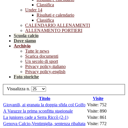
Classifica
Under 14
Risultati e calendario
Classifica
CALENDARIO ALLENAMENTI
ALLENAMENTO PORTIERI
Scuola calcio
Dove siamo
Archivio
Tutte le news
Scarica documenti
Un secolo di sport
Privacy policy-italiano
Privacy policy-english
Foto storiche
Visualizza n.
Titolo
Visite
Giovanili, ai granata la doppia sfida col Golfo
Visite: 752
A Varazze la prima sconfitta stagionale
Visite: 890
La juniores cade a Serra Riccò (2-1)
Visite: 861
Genova Calcio-Ventimiglia, sentenza ribaltata
Visite: 772