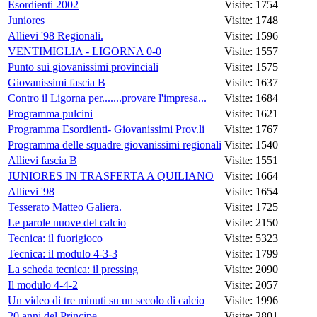
Esordienti 2002
Visite: 1754
Juniores
Visite: 1748
Allievi '98 Regionali.
Visite: 1596
VENTIMIGLIA - LIGORNA 0-0
Visite: 1557
Punto sui giovanissimi provinciali
Visite: 1575
Giovanissimi fascia B
Visite: 1637
Contro il Ligorna per.......provare l'impresa...
Visite: 1684
Programma pulcini
Visite: 1621
Programma Esordienti- Giovanissimi Prov.li
Visite: 1767
Programma delle squadre giovanissimi regionali
Visite: 1540
Allievi fascia B
Visite: 1551
JUNIORES IN TRASFERTA A QUILIANO
Visite: 1664
Allievi '98
Visite: 1654
Tesserato Matteo Galiera.
Visite: 1725
Le parole nuove del calcio
Visite: 2150
Tecnica: il fuorigioco
Visite: 5323
Tecnica: il modulo 4-3-3
Visite: 1799
La scheda tecnica: il pressing
Visite: 2090
Il modulo 4-4-2
Visite: 2057
Un video di tre minuti su un secolo di calcio
Visite: 1996
20 anni del Principe
Visite: 2801