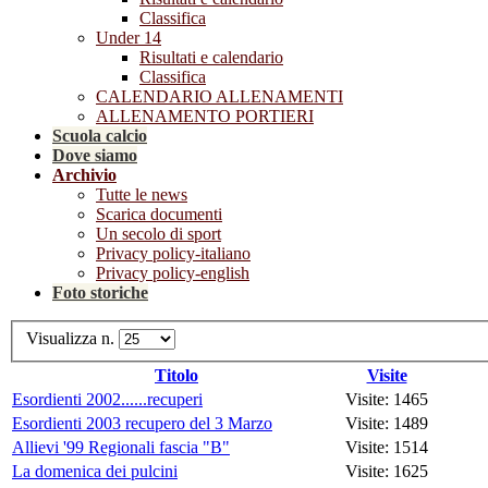
Classifica
Under 14
Risultati e calendario
Classifica
CALENDARIO ALLENAMENTI
ALLENAMENTO PORTIERI
Scuola calcio
Dove siamo
Archivio
Tutte le news
Scarica documenti
Un secolo di sport
Privacy policy-italiano
Privacy policy-english
Foto storiche
Visualizza n.
Titolo
Visite
Esordienti 2002......recuperi
Visite: 1465
Esordienti 2003 recupero del 3 Marzo
Visite: 1489
Allievi '99 Regionali fascia "B"
Visite: 1514
La domenica dei pulcini
Visite: 1625