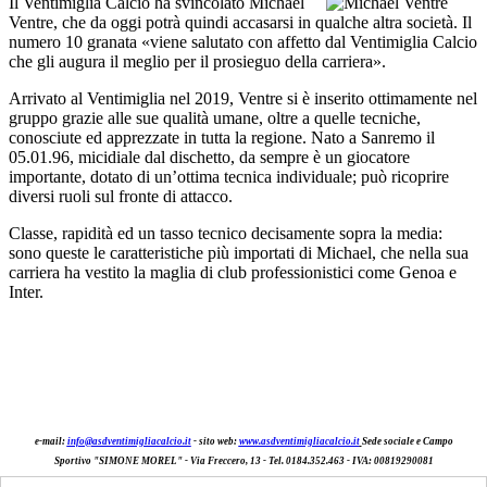
Il Ventimiglia Calcio ha svincolato Michael
Ventre, che da oggi potrà quindi accasarsi in qualche altra società. Il
numero 10 granata «viene salutato con affetto dal Ventimiglia Calcio
che gli augura il meglio per il prosieguo della carriera».
Arrivato al Ventimiglia nel 2019, Ventre si è inserito ottimamente nel
gruppo grazie alle sue qualità umane, oltre a quelle tecniche,
conosciute ed apprezzate in tutta la regione. Nato a Sanremo il
05.01.96, micidiale dal dischetto, da sempre è un giocatore
importante, dotato di un’ottima tecnica individuale; può ricoprire
diversi ruoli sul fronte di attacco.
Classe, rapidità ed un tasso tecnico decisamente sopra la media:
sono queste le caratteristiche più importati di Michael, che nella sua
carriera ha vestito la maglia di club professionistici come Genoa e
Inter.
e-mail:
info@asdventimigliacalcio.it
- sito web:
www.asdventimigliacalcio.it
Sede sociale e Campo
Sportivo "SIMONE MOREL" -
Via Freccer
o
, 13 - Tel. 0184.352.463
- IVA: 00819290081